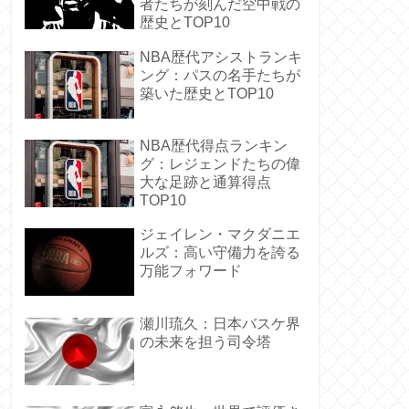
者たちが刻んだ空中戦の
歴史とTOP10
NBA歴代アシストランキ
ング：パスの名手たちが
築いた歴史とTOP10
NBA歴代得点ランキン
グ：レジェンドたちの偉
大な足跡と通算得点
TOP10
ジェイレン・マクダニエ
ルズ：高い守備力を誇る
万能フォワード
瀬川琉久：日本バスケ界
の未来を担う司令塔