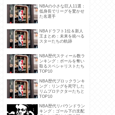
NBAの小さな巨人11選：
低身長でリーグを驚かせ
た名選手
NBAドラフト1位＆新人
王まとめ：未来を統べる
スターたちの軌跡
NBA歴代スティール数ラ
ンキング：ボールを奪い
取るスペシャリストたち
TOP10
NBA歴代ブロックランキ
ング：リングを死守した
リムプロテクターたちと
TOP10
NBA歴代リバウンドラン
キング：ゴール下の支配