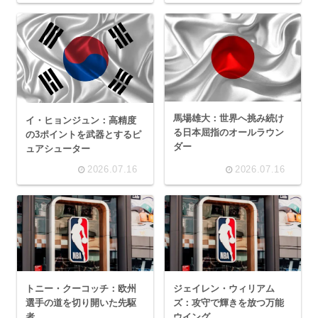
馬場雄大：世界へ挑み続け
イ・ヒョンジュン：高精度
る日本屈指のオールラウン
の3ポイントを武器とするピ
ダー
ュアシューター
2026.07.16
2026.07.16
トニー・クーコッチ：欧州
ジェイレン・ウィリアム
選手の道を切り開いた先駆
ズ：攻守で輝きを放つ万能
者
ウイング