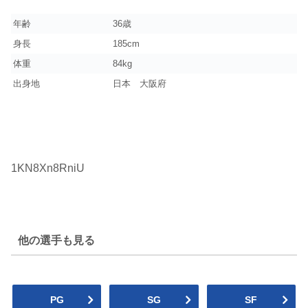
年齢
36歳
身長
185cm
体重
84kg
出身地
日本 大阪府
1KN8Xn8RniU
他の選手も見る
PG
SG
SF