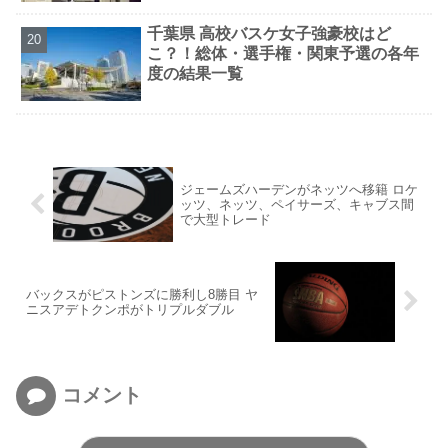
千葉県 高校バスケ女子強豪校はど
こ？！総体・選手権・関東予選の各年
度の結果一覧
ジェームズハーデンがネッツへ移籍 ロケ
ッツ、ネッツ、ペイサーズ、キャブス間
で大型トレード
バックスがピストンズに勝利し8勝目 ヤ
ニスアデトクンポがトリプルダブル
コメント