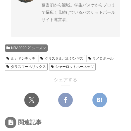
幕当初から観戦。学生バスケからプロま
2018プレイオフ
2017-18
ピストンズ
ペイサーズ
で幅広く見続けているバスケットボール
Pistons
Pacers
サイト運営者。
レイカーズ
サンズ
Lakers
Suns
2017プレイオフ
2016-17
バックス
NBA2020-21シーズン
Bucks
ルカドンチッチ
クリスタルポルジンギス
ラメロボール
キングス
Kings
ダラスマーベリックス
シャーロットホーネッツ
2016プレイオフ
2015-16
シェアする
2015プレイオフ
2014-15
関連記事