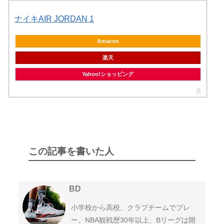
Spurs
Nuggets
ナイキAIR JORDAN 1
ネッツ
ニックス
Amazon
Nets
Knicks
2021-22
2020-21
楽天
ティンバーウルブズ
サンダー
Timberwolves
Thunder
Yahoo!ショッピング
シクサーズ
ラプターズ
2020プレイオフ
2019-20
76ers
Raptors
ブレイザーズ
ジャズ
Blazers
Jazz
この記事を書いた人
ブルズ
キャブス
2019プレイオフ
2018-19
Bulls
Cavaliers
BD
ウォリアーズ
クリッパーズ
Warriors
Clippers
小学校から高校、クラブチームでプレ
ー。NBA観戦歴30年以上、Bリーグは開