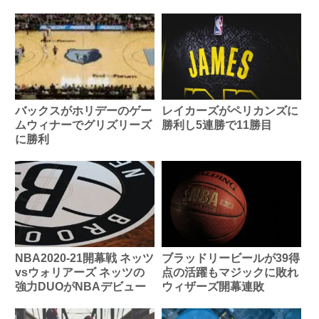
バックスがホリデーのゲー
レイカーズがペリカンズに
ムウィナーでグリズリーズ
勝利し5連勝で11勝目
に勝利
NBA2020-21開幕戦 ネッツ
ブラッドリービールが39得
vsウォリアーズ ネッツの
点の活躍もマジックに敗れ
強力DUOがNBAデビュー
ウィザーズ開幕連敗