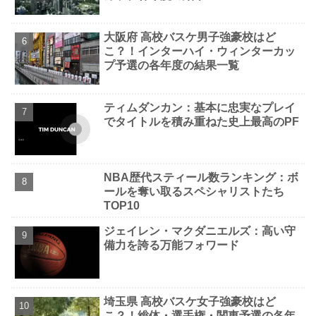
大阪府 高校バスケ男子強豪校はど
こ？！インターハイ・ウィンターカッ
プ予選の各年度の結果一覧
ティムダンカン：基本に忠実なプレイ
でタイトルを積み重ねた史上最高のPF
NBA歴代スティール数ランキング：ボ
ールを奪い取るスペシャリストたち
TOP10
ジェイレン・マクダニエルズ：高い守
備力を誇る万能フォワード
埼玉県 高校バスケ女子強豪校はど
こ？！総体・選手権・関東予選の各年