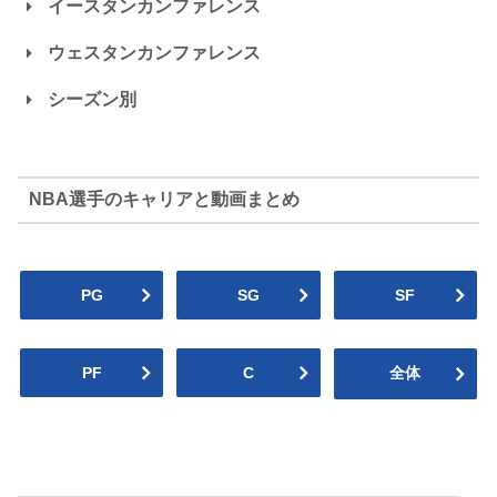
イースタンカンファレンス
ウェスタンカンファレンス
シーズン別
ホークス
ホーネッツ
Hawks
Hornets
マブス
ロケッツ
NBA選手のキャリアと動画まとめ
Mavericks
Rockets
NBA2024-25
2024プレイオフ
ヒート
マジック
PG
SG
SF
Heat
Magic
グリズリーズ
ペリカンズ
Grizzlies
Pelicans
2023-24
2023プレイオフ
PF
C
全体
ウィザーズ
セルティックス
Wizards
Celtics
スパーズ
ナゲッツ
2022-23
2022プレイオフ