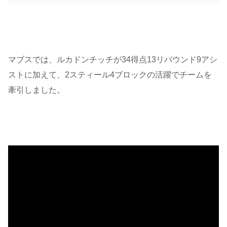
マブスでは、ルカドンチッチが34得点13リバウンド9アシ
ストに加えて、2スティール4ブロックの活躍でチームを
牽引しました。