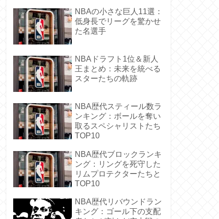
NBAの小さな巨人11選：
低身長でリーグを驚かせ
た名選手
NBAドラフト1位＆新人
王まとめ：未来を統べる
スターたちの軌跡
NBA歴代スティール数ラ
ンキング：ボールを奪い
取るスペシャリストたち
TOP10
NBA歴代ブロックランキ
ング：リングを死守した
リムプロテクターたちと
TOP10
NBA歴代リバウンドラン
キング：ゴール下の支配