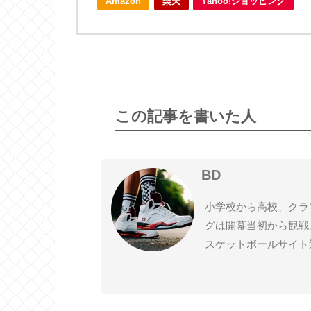
Amazon
楽天
Yahoo!ショッピング
Lakers
Suns
2016プレイオフ
2015-16
この記事を書いた人
BD
小学校から高校、クラ
グは開幕当初から観戦
スケットボールサイト