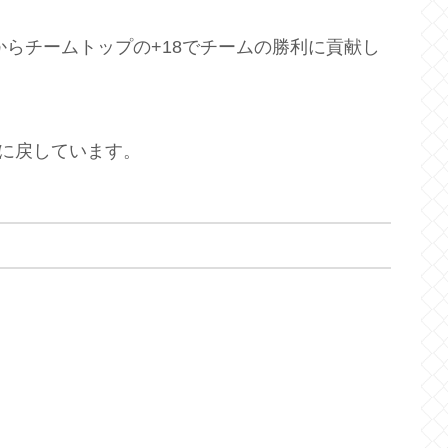
からチームトップの+18でチームの勝利に貢献し
イに戻しています。
ヒート
マジック
Heat
Magic