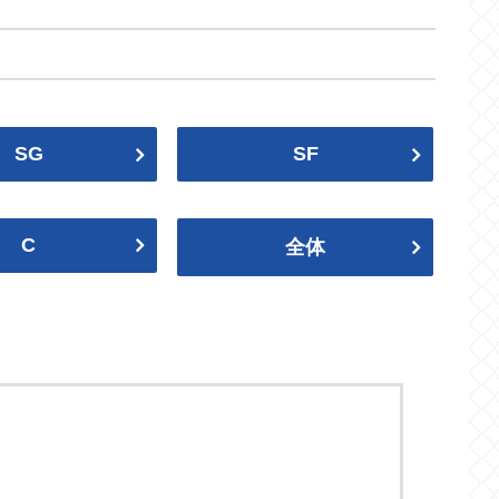
グリズリーズ
ペリカンズ
Grizzlies
Pelicans
2023-24
2023プレイオフ
ネッツ
ニックス
SG
SF
Nets
Knicks
ティンバーウルブズ
サンダー
Timberwolves
Thunder
2021-22
2020-21
C
全体
ブルズ
キャブス
Bulls
Cavaliers
ウォリアーズ
クリッパーズ
2019プレイオフ
2018-19
Warriors
Clippers
バックス
Bucks
2017プレイオフ
2016-17
キングス