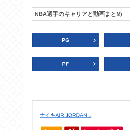
マブス
ロケッツ
Mavericks
Rockets
NBA選手のキャリアと動画まとめ
NBA2024-25
2024プレイオフ
ウィザーズ
セルティックス
PG
Wizards
Celtics
スパーズ
ナゲッツ
Spurs
Nuggets
2022-23
2022プレイオフ
PF
シクサーズ
ラプターズ
76ers
Raptors
ブレイザーズ
ジャズ
2020プレイオフ
2019-20
Blazers
Jazz
ピストンズ
ペイサーズ
ナイキAIR JORDAN 1
Pistons
Pacers
2018プレイオフ
2017-18
レイカーズ
サンズ