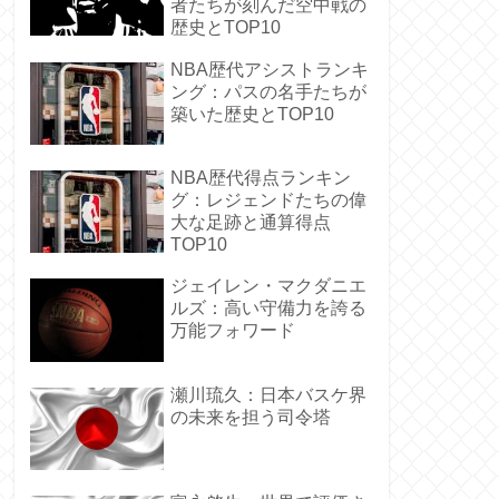
者たちが刻んだ空中戦の
歴史とTOP10
NBA歴代アシストランキ
ング：パスの名手たちが
築いた歴史とTOP10
NBA歴代得点ランキン
グ：レジェンドたちの偉
大な足跡と通算得点
TOP10
ジェイレン・マクダニエ
ルズ：高い守備力を誇る
万能フォワード
瀬川琉久：日本バスケ界
の未来を担う司令塔