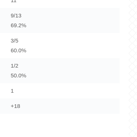
11
9/13
69.2%
3/5
60.0%
1/2
50.0%
1
+18