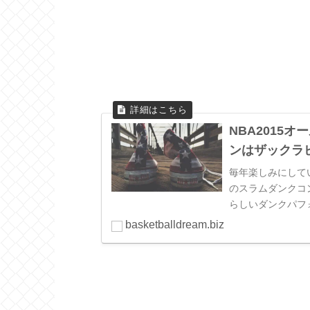
NBA2015
ンはザックラ
毎年楽しみにして
のスラムダンクコ
らしいダンクパフォ
basketballdream.biz