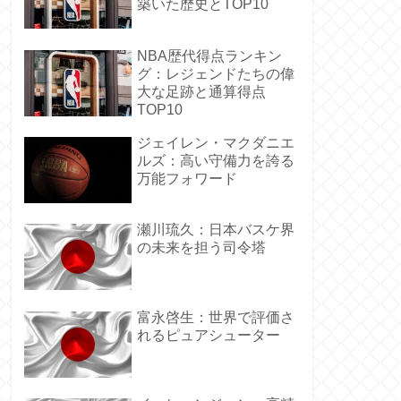
築いた歴史とTOP10
NBA歴代得点ランキン
グ：レジェンドたちの偉
大な足跡と通算得点
TOP10
ジェイレン・マクダニエ
ルズ：高い守備力を誇る
万能フォワード
瀬川琉久：日本バスケ界
の未来を担う司令塔
富永啓生：世界で評価さ
れるピュアシューター