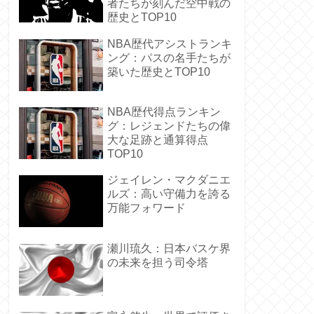
者たちが刻んだ空中戦の
歴史とTOP10
NBA歴代アシストランキ
ング：パスの名手たちが
築いた歴史とTOP10
NBA歴代得点ランキン
グ：レジェンドたちの偉
大な足跡と通算得点
TOP10
ジェイレン・マクダニエ
ルズ：高い守備力を誇る
万能フォワード
瀬川琉久：日本バスケ界
の未来を担う司令塔