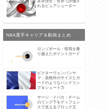
富永啓生：世界で評価さ
れるピュアシューター
NBA選手キャリア＆動画まとめ
ロンゾボール：怪我を乗
り越えたポイントガード
ビクターウェンバンヤ
マ：規格外のサイズとガ
ードのようなハンドリン
グ＆シュート力
サージ・イバカ：チーム
のリング下をディフェン
スで支えるブロック王