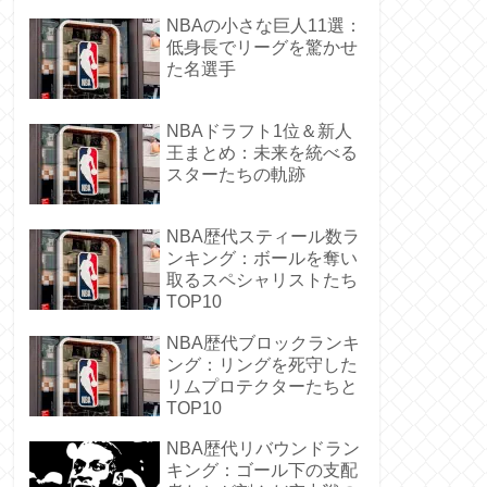
NBAの小さな巨人11選：
低身長でリーグを驚かせ
た名選手
NBAドラフト1位＆新人
王まとめ：未来を統べる
スターたちの軌跡
NBA歴代スティール数ラ
ンキング：ボールを奪い
取るスペシャリストたち
TOP10
NBA歴代ブロックランキ
ング：リングを死守した
リムプロテクターたちと
TOP10
NBA歴代リバウンドラン
キング：ゴール下の支配