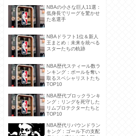
NBAの小さな巨人11選：
低身長でリーグを驚かせ
た名選手
NBAドラフト1位＆新人
王まとめ：未来を統べる
スターたちの軌跡
NBA歴代スティール数ラ
ンキング：ボールを奪い
取るスペシャリストたち
TOP10
NBA歴代ブロックランキ
ング：リングを死守した
リムプロテクターたちと
TOP10
NBA歴代リバウンドラン
キング：ゴール下の支配