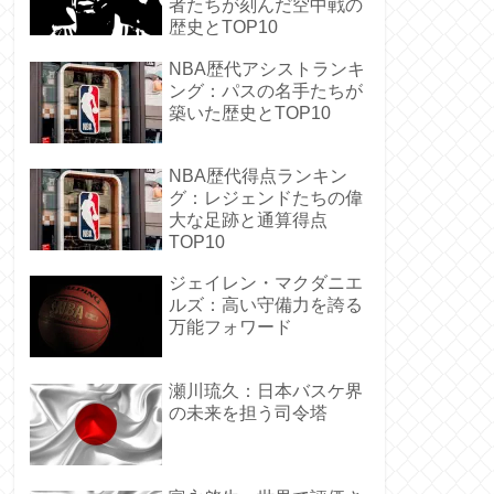
者たちが刻んだ空中戦の
歴史とTOP10
NBA歴代アシストランキ
ング：パスの名手たちが
築いた歴史とTOP10
NBA歴代得点ランキン
グ：レジェンドたちの偉
大な足跡と通算得点
TOP10
ジェイレン・マクダニエ
ルズ：高い守備力を誇る
万能フォワード
瀬川琉久：日本バスケ界
の未来を担う司令塔