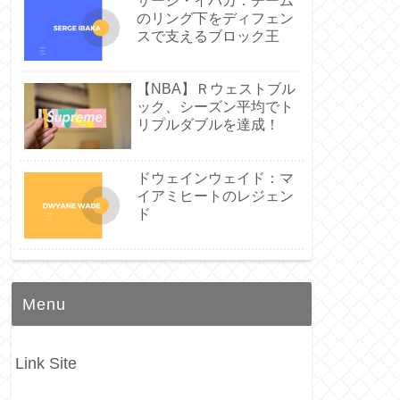
サージ・イバカ：チーム
のリング下をディフェン
スで支えるブロック王
【NBA】Ｒウェストブル
ック、シーズン平均でト
リプルダブルを達成！
ドウェインウェイド：マ
イアミヒートのレジェン
ド
Menu
Link Site