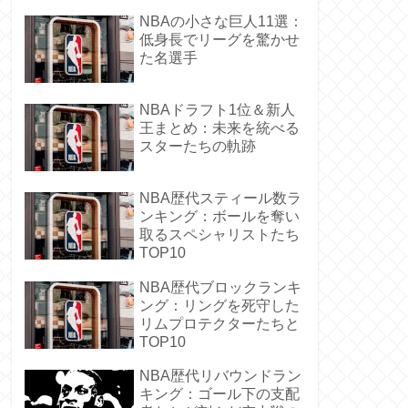
NBAの小さな巨人11選：
低身長でリーグを驚かせ
た名選手
NBAドラフト1位＆新人
王まとめ：未来を統べる
スターたちの軌跡
NBA歴代スティール数ラ
ンキング：ボールを奪い
取るスペシャリストたち
TOP10
NBA歴代ブロックランキ
ング：リングを死守した
リムプロテクターたちと
TOP10
NBA歴代リバウンドラン
キング：ゴール下の支配