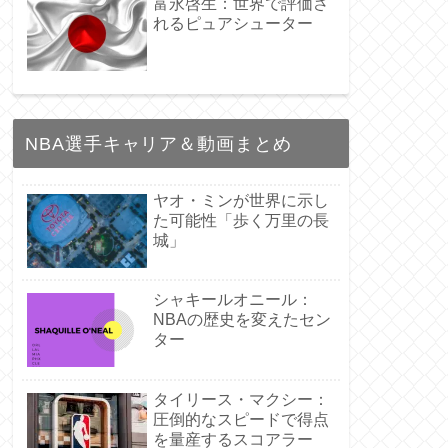
富永啓生：世界で評価さ
れるピュアシューター
NBA選手キャリア＆動画まとめ
ヤオ・ミンが世界に示し
た可能性「歩く万里の長
城」
シャキールオニール：
NBAの歴史を変えたセン
ター
タイリース・マクシー：
圧倒的なスピードで得点
を量産するスコアラー