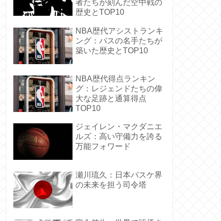
者たちが刻んだ空中戦の
歴史とTOP10
NBA歴代アシストランキ
ング：パスの名手たちが
築いた歴史とTOP10
NBA歴代得点ランキン
グ：レジェンドたちの偉
大な足跡と通算得点
TOP10
ジェイレン・マクダニエ
ルズ：高い守備力を誇る
万能フォワード
瀬川琉久：日本バスケ界
の未来を担う司令塔