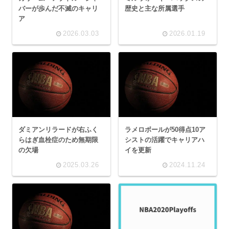
バーが歩んだ不滅のキャリ
歴史と主な所属選手
ア
2026.03.03
2026.01.19
ダミアンリラードが右ふく
ラメロボールが50得点10ア
らはぎ血栓症のため無期限
シストの活躍でキャリアハ
の欠場
イを更新
2025.03.26
2024.11.24