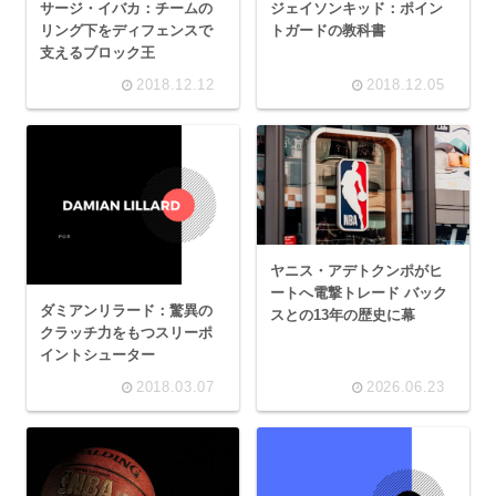
サージ・イバカ：チームの
ジェイソンキッド：ポイン
リング下をディフェンスで
トガードの教科書
支えるブロック王
2018.12.12
2018.12.05
ヤニス・アデトクンポがヒ
ートへ電撃トレード バック
ダミアンリラード：驚異の
スとの13年の歴史に幕
クラッチ力をもつスリーポ
イントシューター
2018.03.07
2026.06.23