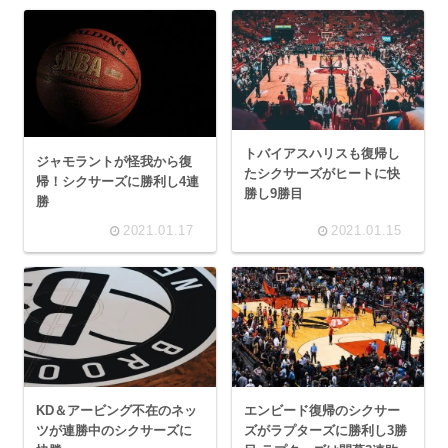
トバイアスハリスも復帰し
ジャモラントが怪我から復
たシクサーズがヒートに快
帰！シクサーズに勝利し4連
勝し9勝目
勝
2021.01.17
2021.01.15
KD＆アービング不在のネッ
エンビード復帰のシクサー
ツが連勝中のシクサーズに
ズがラプターズに勝利し3勝