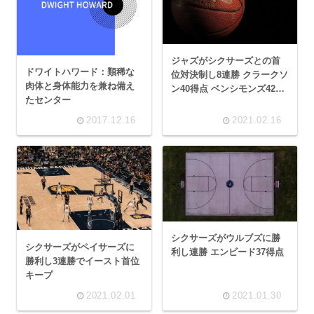
ジャズがシクサーズとの首
ドワイトハワード：類稀な
位対決制し8連勝 クラークソ
肉体と身体能力を兼ね備え
ン40得点 ベンシモンズ42得
たセンター
点
2017.12.16
2021.02.16
シクサーズがウルブズに勝
シクサーズがペイサーズに
利し連勝 エンビード37得点
勝利し3連勝でイースト首位
キープ
2021.02.01
2021.01.30