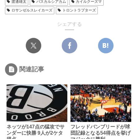
渡邊雄太
パスカルシアカム
カイルクーズマ
ロサンゼルスレイカーズ
トロントラプターズ
シェアする
関連記事
ネッツが147点の猛攻でサ
フレッドバンブリードが球
ンダーに快勝 9人が2ケタ
団記録となる54得点を挙げ