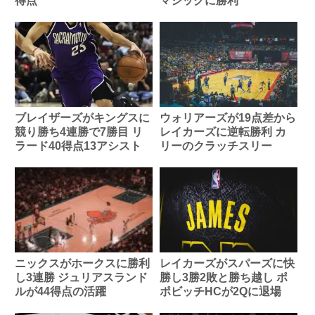
得点
マジックに勝利
ブレイザーズがキングスに
ウォリアーズが19点差から
競り勝ち4連勝で7勝目 リ
レイカーズに逆転勝利 カ
ラード40得点13アシスト
リーのクラッチスリー
ニックスがホークスに勝利
レイカーズがスパーズに快
し3連勝 ジュリアスランド
勝し3勝2敗と勝ち越し ポ
ルが44得点の活躍
ポビッチHCが2Qに退場