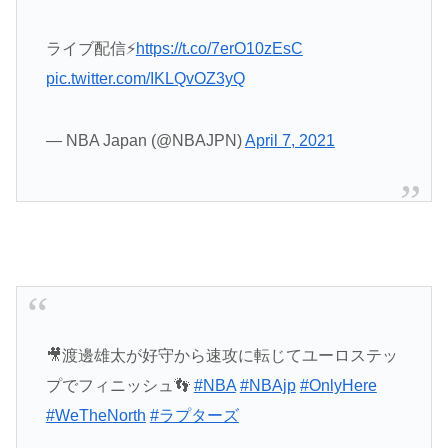
ライブ配信⚡
https://t.co/7erO10zEsC
pic.twitter.com/IKLQvOZ3yQ
— NBA Japan (@NBAJPN)
April 7, 2021
🎥渡邊雄太が好守から速攻に転じてユーロステッ
プでフィニッシュ👣
#NBA
#NBAjp
#OnlyHere
#WeTheNorth
#ラプターズ