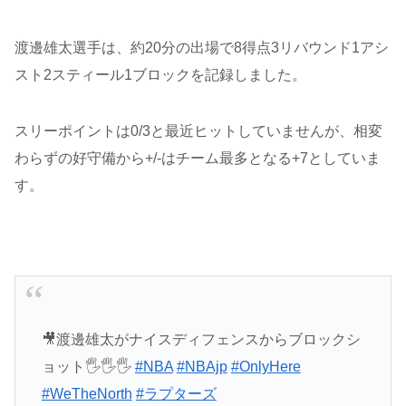
渡邊雄太選手は、約20分の出場で8得点3リバウンド1アシ
スト2スティール1ブロックを記録しました。
スリーポイントは0/3と最近ヒットしていませんが、相変
わらずの好守備から+/-はチーム最多となる+7としていま
す。
🎥渡邊雄太がナイスディフェンスからブロックシ
ョット🖐🖐🖐
#NBA
#NBAjp
#OnlyHere
#WeTheNorth
#ラプターズ