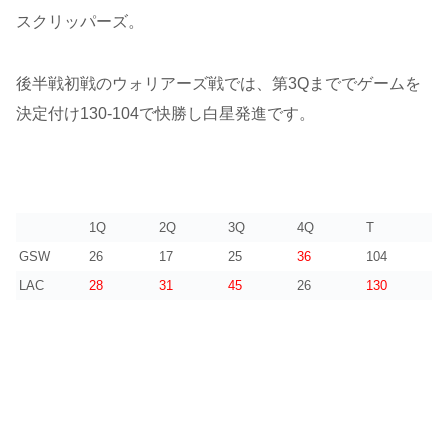
スクリッパーズ。
後半戦初戦のウォリアーズ戦では、第3Qまででゲームを
決定付け130-104で快勝し白星発進です。
1Q
2Q
3Q
4Q
T
GSW
26
17
25
36
104
LAC
28
31
45
26
130