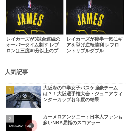
レイカーズが3試合連続の
レイカーズが後半一気にギ
オーバータイム制す レブ
アを挙げ逆転勝利 レブロ
ロンは三度40分以上のプレ
ントリプルダブル
イタイム
人気記事
大阪府の中学女子バスケ強豪チーム
は？！大阪選手権大会・ジュニアウィ
ンターカップ各年度の結果
カーメロアンソニー：日本人ファンも
多いNBA屈指のスコアラー