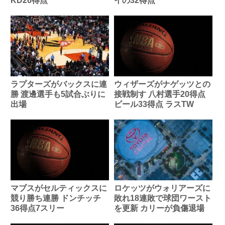
KD26得点
イの32得点
ラプターズがバックスに連
ウィザーズがナゲッツとの
勝 渡邊選手も5試合ぶりに
接戦制す 八村選手20得点
出場
ビール33得点 ラスTW
マブスがセルティックスに
ロケッツがウォリアーズに
競り勝ち連勝 ドンチッチ
敗れ18連敗で球団ワースト
36得点7スリー
を更新 カリーが負傷退場