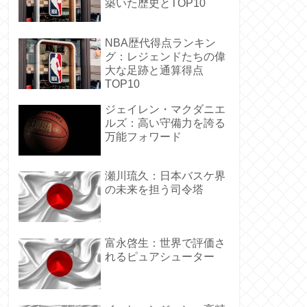
築いた歴史とTOP10
NBA歴代得点ランキン
グ：レジェンドたちの偉
大な足跡と通算得点
TOP10
ジェイレン・マクダニエ
ルズ：高い守備力を誇る
万能フォワード
瀬川琉久：日本バスケ界
の未来を担う司令塔
富永啓生：世界で評価さ
れるピュアシューター