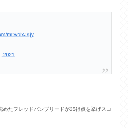
.com/mDvolxJKjy
, 2021
で沈めたフレッドバンブリードが35得点を挙げスコ