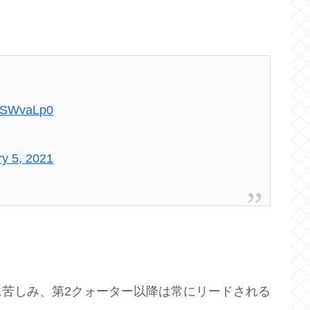
g4SWvaLp0
y 5, 2021
苦しみ、第2クォーター以降は常にリードされる