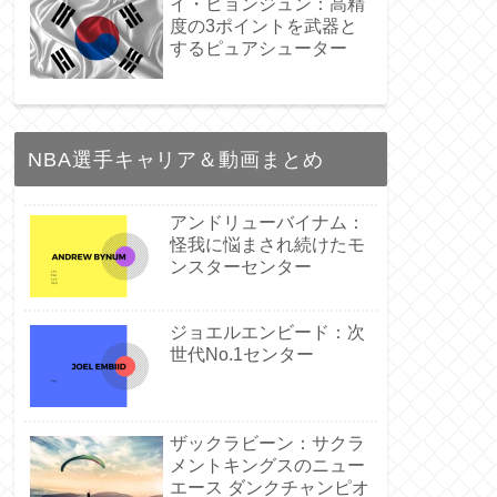
イ・ヒョンジュン：高精
度の3ポイントを武器と
するピュアシューター
NBA選手キャリア＆動画まとめ
アンドリューバイナム：
怪我に悩まされ続けたモ
ンスターセンター
ジョエルエンビード：次
世代No.1センター
ザックラビーン：サクラ
メントキングスのニュー
エース ダンクチャンピオ