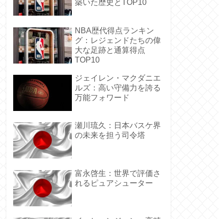
築いた歴史とTOP10
NBA歴代得点ランキン
グ：レジェンドたちの偉
大な足跡と通算得点
TOP10
ジェイレン・マクダニエ
ルズ：高い守備力を誇る
万能フォワード
瀬川琉久：日本バスケ界
の未来を担う司令塔
富永啓生：世界で評価さ
れるピュアシューター