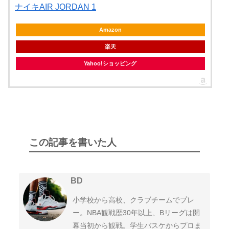
ナイキAIR JORDAN 1
ネッツ
ニックス
Amazon
Nets
Knicks
2021-22
2020-21
楽天
ティンバーウルブズ
サンダー
Timberwolves
Thunder
Yahoo!ショッピング
シクサーズ
ラプターズ
2020プレイオフ
2019-20
76ers
Raptors
ブレイザーズ
ジャズ
Blazers
Jazz
この記事を書いた人
ブルズ
キャブス
2019プレイオフ
2018-19
Bulls
Cavaliers
BD
ウォリアーズ
クリッパーズ
Warriors
Clippers
小学校から高校、クラブチームでプレ
ー。NBA観戦歴30年以上、Bリーグは開
幕当初から観戦。学生バスケからプロま
2018プレイオフ
2017-18