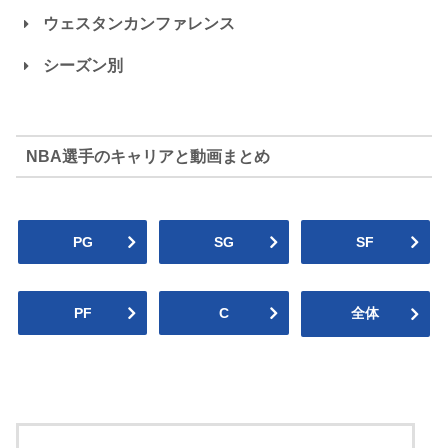
ウェスタンカンファレンス
シーズン別
ホークス
ホーネッツ
Hawks
Hornets
マブス
ロケッツ
NBA選手のキャリアと動画まとめ
Mavericks
Rockets
NBA2024-25
2024プレイオフ
ヒート
マジック
PG
SG
SF
Heat
Magic
グリズリーズ
ペリカンズ
Grizzlies
Pelicans
2023-24
2023プレイオフ
PF
C
全体
ウィザーズ
セルティックス
Wizards
Celtics
スパーズ
ナゲッツ
2022-23
2022プレイオフ
Spurs
Nuggets