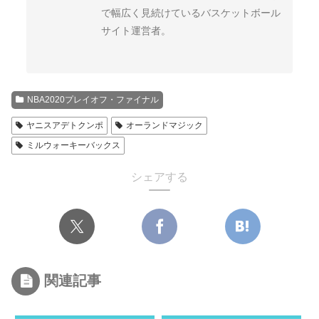
ピストンズ
ペイサーズ
で幅広く見続けているバスケットボール
Pistons
Pacers
サイト運営者。
レイカーズ
サンズ
Lakers
Suns
2017プレイオフ
2016-17
バックス
NBA2020プレイオフ・ファイナル
Bucks
ヤニスアデトクンポ
オーランドマジック
キングス
Kings
ミルウォーキーバックス
2016プレイオフ
2015-16
シェアする
2015プレイオフ
2014-15
関連記事