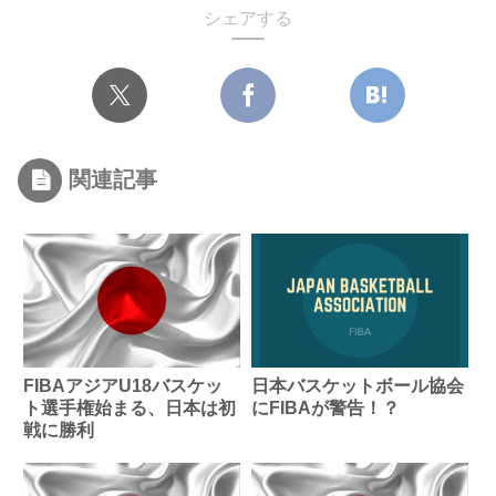
シェアする
関連記事
FIBAアジアU18バスケッ
日本バスケットボール協会
ト選手権始まる、日本は初
にFIBAが警告！？
戦に勝利