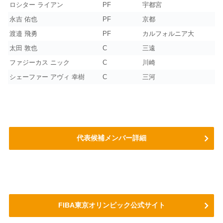
ロシター ライアン
PF
宇都宮
永吉 佑也
PF
京都
渡邉 飛勇
PF
カルフォルニア大
太田 敦也
C
三遠
ファジーカス ニック
C
川崎
シェーファー アヴィ 幸樹
C
三河
代表候補メンバー詳細
FIBA東京オリンピック公式サイト