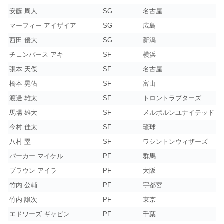
安藤 周人
SG
名古屋
マーフィー アイザイア
SG
広島
西田 優大
SG
新潟
チェンバース アキ
SF
横浜
張本 天傑
SF
名古屋
橋本 晃佑
SF
富山
渡邊 雄太
SF
トロントラプターズ
馬場 雄大
SF
メルボルンユナイテッド
今村 佳太
SF
琉球
八村 塁
SF
ワシントンウィザーズ
パーカー マイケル
PF
群馬
ブラウン アイラ
PF
大阪
竹内 公輔
PF
宇都宮
竹内 譲次
PF
東京
エドワーズ ギャビン
PF
千葉