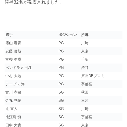
候補32名が発表されました。
選手
ポジション
所属
篠山 竜青
PG
川崎
安藤 誓哉
PG
東京
富樫 勇樹
PG
千葉
ベンドラメ 礼生
PG
渋谷
中村 太地
PG
原州DBプロミ
テーブス 海
PG
宇都宮
古川 孝敏
SG
秋田
金丸 晃輔
SG
三河
辻 直人
SG
川崎
比江島 慎
SG
宇都宮
田中 大貴
SG
東京