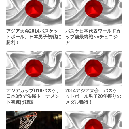
アジア大会2014バスケッ
バスケ日本代表ワールドカ
トボール、日本男子初戦に
ップ前最終戦 vsチュニジ
勝利！
ア
アジアカップU18バスケ、
2014アジア大会、バスケ
日本3位で決勝トーナメン
ットボール男子20年振りの
ト初戦は韓国
メダル獲得！