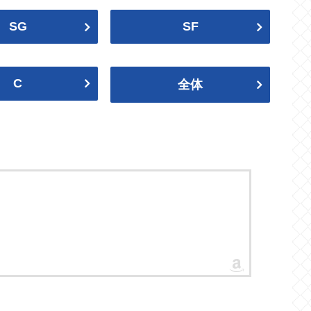
ネッツ
ニックス
SG
SF
Nets
Knicks
ティンバーウルブズ
サンダー
Timberwolves
Thunder
2021-22
2020-21
C
全体
ブルズ
キャブス
Bulls
Cavaliers
ウォリアーズ
クリッパーズ
2019プレイオフ
2018-19
Warriors
Clippers
バックス
Bucks
2017プレイオフ
2016-17
キングス
Kings
2015プレイオフ
2014-15