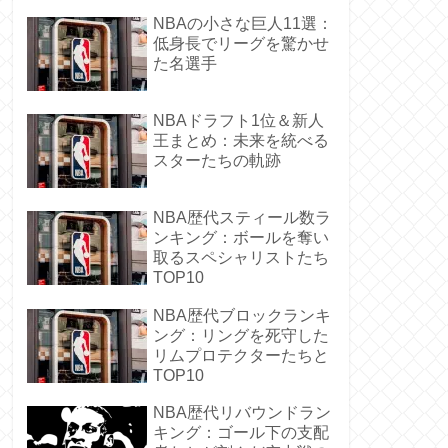
NBAの小さな巨人11選：
低身長でリーグを驚かせ
た名選手
NBAドラフト1位＆新人
王まとめ：未来を統べる
スターたちの軌跡
NBA歴代スティール数ラ
ンキング：ボールを奪い
取るスペシャリストたち
TOP10
NBA歴代ブロックランキ
ング：リングを死守した
リムプロテクターたちと
TOP10
NBA歴代リバウンドラン
キング：ゴール下の支配