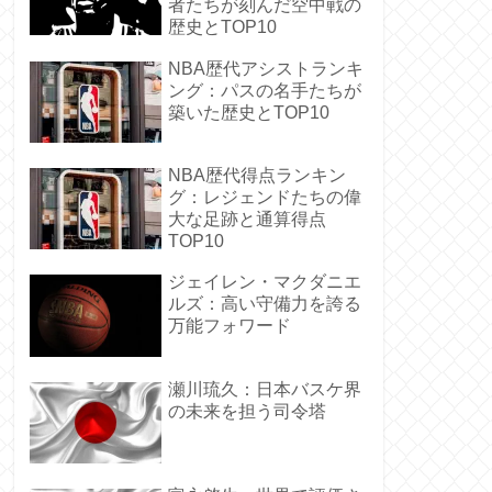
者たちが刻んだ空中戦の
歴史とTOP10
NBA歴代アシストランキ
ング：パスの名手たちが
築いた歴史とTOP10
NBA歴代得点ランキン
グ：レジェンドたちの偉
大な足跡と通算得点
TOP10
ジェイレン・マクダニエ
ルズ：高い守備力を誇る
万能フォワード
瀬川琉久：日本バスケ界
の未来を担う司令塔