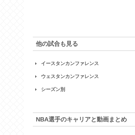
他の試合も見る
イースタンカンファレンス
ウェスタンカンファレンス
シーズン別
ホークス
ホーネッツ
Hawks
Hornets
マブス
ロケッツ
Mavericks
Rockets
NBA選手のキャリアと動画まとめ
NBA2024-25
2024プレイオフ