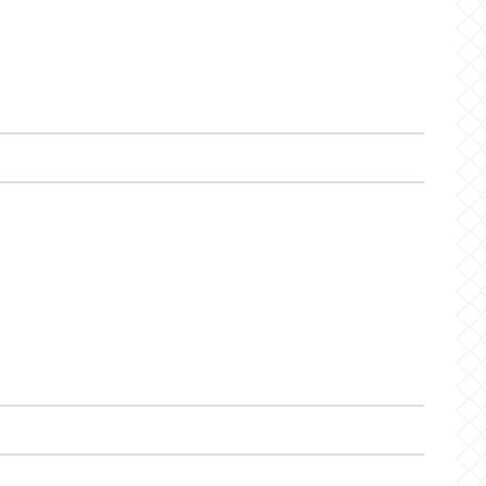
ヒート
マジック
Heat
Magic
グリズリーズ
ペリカンズ
Grizzlies
Pelicans
2023-24
2023プレイオフ