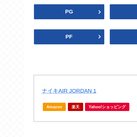
ウィザーズ
セルティックス
PG
Wizards
Celtics
スパーズ
ナゲッツ
Spurs
Nuggets
2022-23
2022プレイオフ
PF
シクサーズ
ラプターズ
76ers
Raptors
ブレイザーズ
ジャズ
2020プレイオフ
2019-20
Blazers
Jazz
ピストンズ
ペイサーズ
ナイキAIR JORDAN 1
Pistons
Pacers
2018プレイオフ
2017-18
レイカーズ
サンズ
Amazon
楽天
Yahoo!ショッピング
Lakers
Suns
2016プレイオフ
2015-16