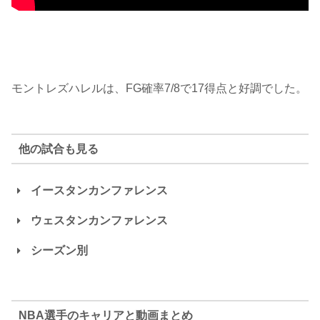
モントレズハレルは、FG確率7/8で17得点と好調でした。
他の試合も見る
イースタンカンファレンス
ウェスタンカンファレンス
シーズン別
ホークス
ホーネッツ
Hawks
Hornets
マブス
ロケッツ
NBA選手のキャリアと動画まとめ
Mavericks
Rockets