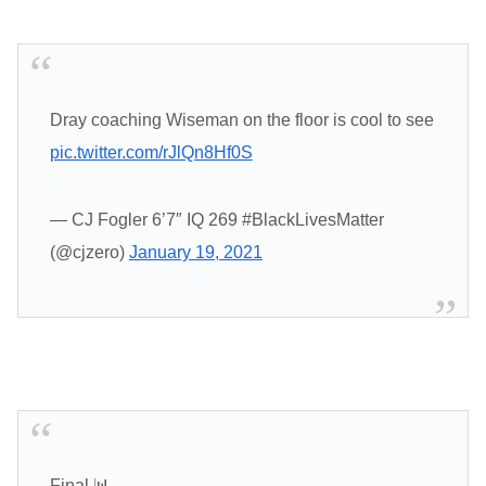
Dray coaching Wiseman on the floor is cool to see
pic.twitter.com/rJlQn8Hf0S
— CJ Fogler 6’7″ IQ 269 #BlackLivesMatter
(@cjzero)
January 19, 2021
Final 📊