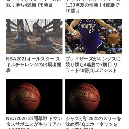
競り勝ち4連勝で8勝目
に33点差の快勝！4連勝で
10勝目
NBA2021オールスター ス
ブレイザーズがキングスに
キルチャレンジの出場者発
競り勝ち4連勝で7勝目 リ
表
ラード40得点13アシスト
NBA2020-21開幕戦 ドマン
ジャズが計28本のスリーを
タスサボニスがキャリアハ
沈め第4Qにホーネッツを