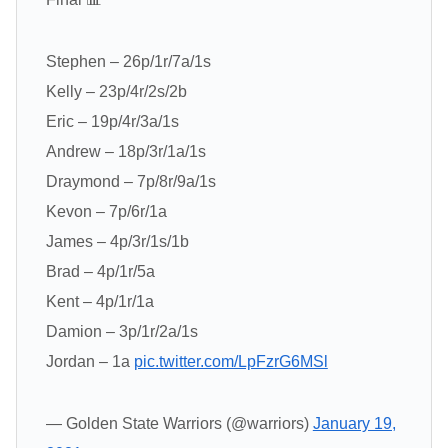
Stephen – 26p/1r/7a/1s
Kelly – 23p/4r/2s/2b
Eric – 19p/4r/3a/1s
Andrew – 18p/3r/1a/1s
Draymond – 7p/8r/9a/1s
Kevon – 7p/6r/1a
James – 4p/3r/1s/1b
Brad – 4p/1r/5a
Kent – 4p/1r/1a
Damion – 3p/1r/2a/1s
Jordan – 1a
pic.twitter.com/LpFzrG6MSl
— Golden State Warriors (@warriors)
January 19,