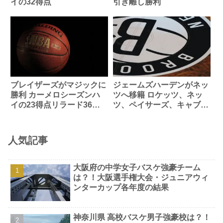
イの32得点
引き離し勝利
ブレイザーズがマジックに
ジェームズハーデンがネッ
勝利 カーメロシーズンハ
ツへ移籍 ロケッツ、ネッ
イの23得点リラード36得
ツ、ペイサーズ、キャブス
点
間で大型トレード
人気記事
大阪府の中学女子バスケ強豪チーム
は？！大阪選手権大会・ジュニアウィ
ンターカップ各年度の結果
神奈川県 高校バスケ男子強豪校は？！