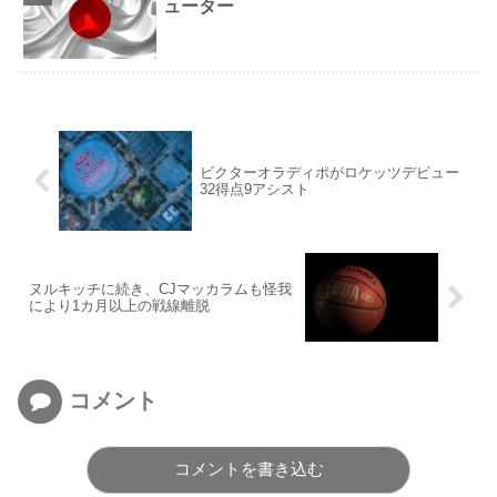
ューター
ビクターオラディポがロケッツデビュー
32得点9アシスト
ヌルキッチに続き、CJマッカラムも怪我
により1カ月以上の戦線離脱
コメント
コメントを書き込む