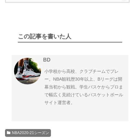
シクサーズ
ラプターズ
2020プレイオフ
2019-20
76ers
Raptors
ブレイザーズ
ジャズ
Blazers
Jazz
この記事を書いた人
ブルズ
キャブス
2019プレイオフ
2018-19
Bulls
Cavaliers
BD
ウォリアーズ
クリッパーズ
Warriors
Clippers
小学校から高校、クラブチームでプレ
ー。NBA観戦歴30年以上、Bリーグは開
幕当初から観戦。学生バスケからプロま
2018プレイオフ
2017-18
ピストンズ
ペイサーズ
で幅広く見続けているバスケットボール
Pistons
Pacers
サイト運営者。
レイカーズ
サンズ
Lakers
Suns
2017プレイオフ
2016-17
バックス
NBA2020-21シーズン
Bucks