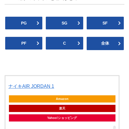
NBA2024-25
2024プレイオフ
ヒート
マジック
PG
SG
SF
Heat
Magic
グリズリーズ
ペリカンズ
Grizzlies
Pelicans
2023-24
2023プレイオフ
PF
C
全体
ウィザーズ
セルティックス
Wizards
Celtics
スパーズ
ナゲッツ
2022-23
2022プレイオフ
Spurs
Nuggets
ナイキAIR JORDAN 1
ネッツ
ニックス
Amazon
Nets
Knicks
2021-22
2020-21
楽天
ティンバーウルブズ
サンダー
Timberwolves
Thunder
Yahoo!ショッピング