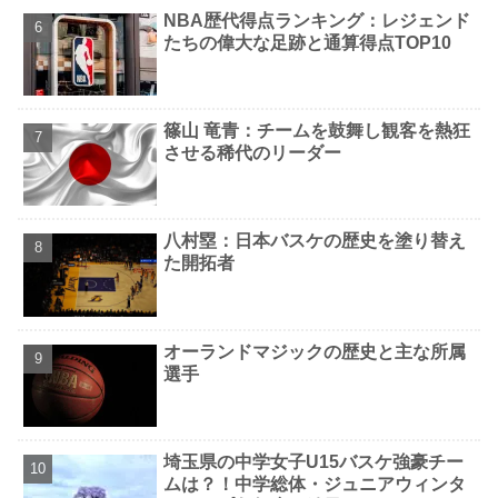
NBA歴代得点ランキング：レジェンド
たちの偉大な足跡と通算得点TOP10
篠山 竜青：チームを鼓舞し観客を熱狂
させる稀代のリーダー
八村塁：日本バスケの歴史を塗り替え
た開拓者
オーランドマジックの歴史と主な所属
選手
埼玉県の中学女子U15バスケ強豪チー
ムは？！中学総体・ジュニアウィンタ