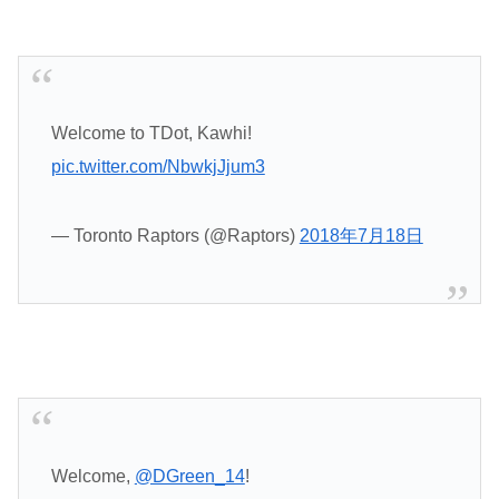
Welcome to TDot, Kawhi!
pic.twitter.com/NbwkjJjum3
— Toronto Raptors (@Raptors)
2018年7月18日
Welcome,
@DGreen_14
!