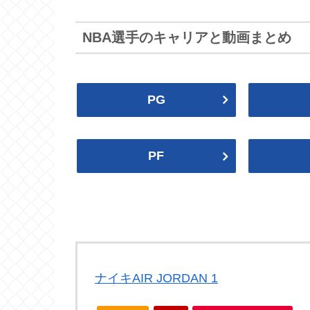
Hawks
Hornets
マブス
ロケッツ
Mavericks
Rockets
NBA選手のキャリアと動画まとめ
NBA2024-25
2024プレイオフ
ウィザーズ
セルティックス
PG
Wizards
Celtics
スパーズ
ナゲッツ
Spurs
Nuggets
2022-23
2022プレイオフ
PF
シクサーズ
ラプターズ
76ers
Raptors
ブレイザーズ
ジャズ
2020プレイオフ
2019-20
Blazers
Jazz
ピストンズ
ペイサーズ
ナイキAIR JORDAN 1
Pistons
Pacers
2018プレイオフ
2017-18
レイカーズ
サンズ