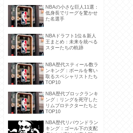
NBAの小さな巨人11選：
低身長でリーグを驚かせ
た名選手
NBAドラフト1位＆新人
王まとめ：未来を統べる
スターたちの軌跡
NBA歴代スティール数ラ
ンキング：ボールを奪い
取るスペシャリストたち
TOP10
NBA歴代ブロックランキ
ング：リングを死守した
リムプロテクターたちと
TOP10
NBA歴代リバウンドラン
キング：ゴール下の支配