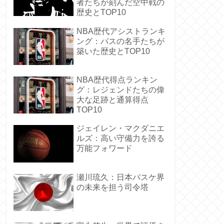
者たちが刻んだ空中戦の
歴史とTOP10
NBA歴代アシストランキ
ング：パスの名手たちが
築いた歴史とTOP10
NBA歴代得点ランキン
グ：レジェンドたちの偉
大な足跡と通算得点
TOP10
ジェイレン・マクダニエ
ルズ：高い守備力を誇る
万能フォワード
瀬川琉久：日本バスケ界
の未来を担う司令塔