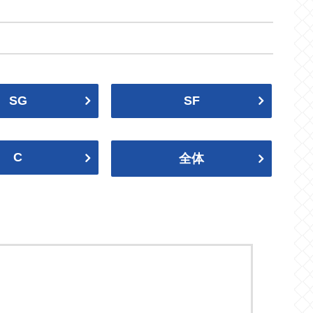
Heat
Magic
グリズリーズ
ペリカンズ
Grizzlies
Pelicans
2023-24
2023プレイオフ
ネッツ
ニックス
SG
SF
Nets
Knicks
ティンバーウルブズ
サンダー
Timberwolves
Thunder
2021-22
2020-21
C
全体
ブルズ
キャブス
Bulls
Cavaliers
ウォリアーズ
クリッパーズ
2019プレイオフ
2018-19
Warriors
Clippers
バックス
Bucks
2017プレイオフ
2016-17
キングス