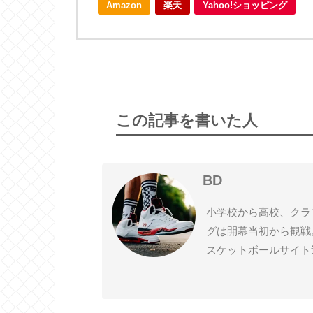
Amazon
楽天
Yahoo!ショッピング
Lakers
Suns
2016プレイオフ
2015-16
この記事を書いた人
BD
小学校から高校、クラ
グは開幕当初から観戦
スケットボールサイト