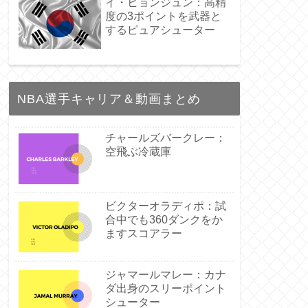
イ・ヒョンジュン：高精
度の3ポイントを武器と
するピュアシューター
NBA選手キャリア＆動画まとめ
チャールズバークレー：
空飛ぶ冷蔵庫
ビクターオラディポ：試
合中でも360ダンクをか
ますスコアラー
ジャマールマレー：カナ
ダ出身のスリーポイント
シューター