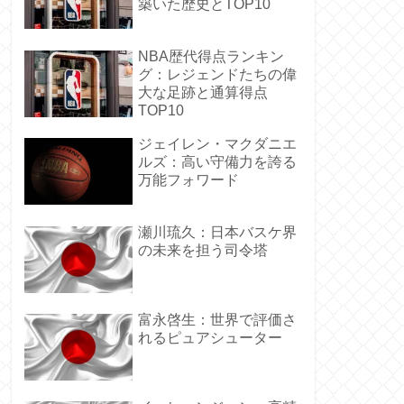
築いた歴史とTOP10
NBA歴代得点ランキン
グ：レジェンドたちの偉
大な足跡と通算得点
TOP10
ジェイレン・マクダニエ
ルズ：高い守備力を誇る
万能フォワード
瀬川琉久：日本バスケ界
の未来を担う司令塔
富永啓生：世界で評価さ
れるピュアシューター