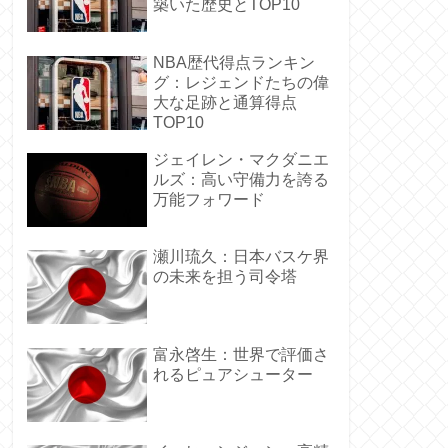
築いた歴史とTOP10
NBA歴代得点ランキン
グ：レジェンドたちの偉
大な足跡と通算得点
TOP10
ジェイレン・マクダニエ
ルズ：高い守備力を誇る
万能フォワード
瀬川琉久：日本バスケ界
の未来を担う司令塔
富永啓生：世界で評価さ
れるピュアシューター