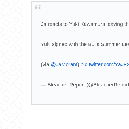
Ja reacts to Yuki Kawamura leaving th
Yuki signed with the Bulls Summer L
(via
@JaMorant
)
pic.twitter.com/YaJ
— Bleacher Report (@BleacherRepor