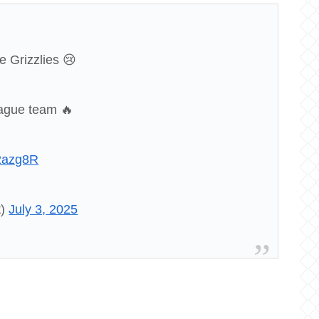
e Grizzlies 😢
eague team 🔥
F2azg8R
t)
July 3, 2025