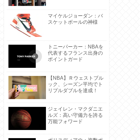
マイケルジョーダン：バ
スケットボールの神様
トニーパーカー：NBAを
代表するフランス出身の
ポイントガード
【NBA】Ｒウェストブル
ック、シーズン平均でト
リプルダブルを達成！
ジェイレン・マクダニエ
ルズ：高い守備力を誇る
万能フォワード